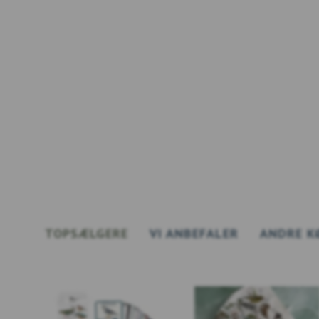
TOPSÆLGERE
VI ANBEFALER
ANDRE K