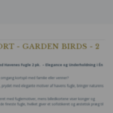
RT - GARDEN BIRDS - 2
d Havenes Fugle 2 pk. – Elegance og Underholdning i Én
ig omgang kortspil med familie eller venner?
, prydet med elegante motiver af havens fugle, bringer naturens
reret med fuglemotiver, mens billedkortene viser konger og
e fineste fugle, hvilket giver et sofistikeret og æstetisk præg til