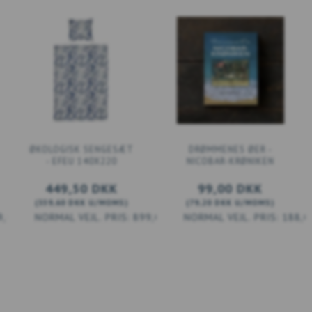
ØKOLOGISK SENGESÆT
DRØMMENES ØER -
- EFEU 140X220
NICOBAR-KRØNIKEN
449,50 DKK
99,00 DKK
(
359,60 DKK
U/MOMS
)
(
79,20 DKK
U/MOMS
)
9,00 DKK
899,00 DKK
188,0
LÆG I KURV