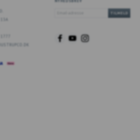
NYHEDSBREV
EMAIL-
O.
TILMELD
ADRESSE
 13A
 1777
USTRUPCO.DK