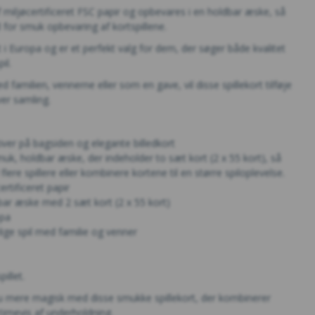
f miljøcertificeret FSC papir og opbevares i en holdbar æske, så
d for smuk opbevaring af kortspillene.
 i Europa og er et perfekt valg for dem, der søger både kvalitet
il.
 familien, vennerne eller som en gave, vil disse spillekort tilføje
ver samling.
ver på bagsiden og elegante billedkort
muk, holdbar æske, der indeholder to sæt kort (2 x 55 kort), så
flere spillere eller kombinere kortene til en større spiloplevelse.
ertificeret papir
bar æske med 2 sæt kort (2 x 55 kort)
opa
lige spil med familie og venner
pillet.
nu mere magisk med disse smukke spillekort, der kombinerer
imevis af underholdning.