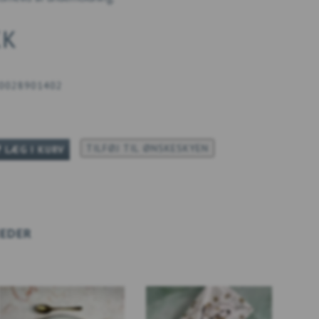
KK
0028901402
TILFØJ TIL ØNSKESKYEN
LÆG I KURV
EDER