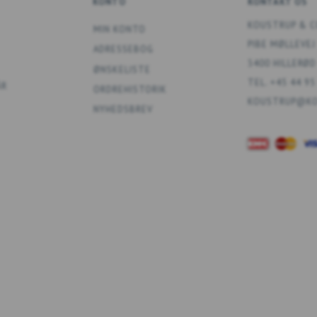
KONTO
KONTAKT OS
KOUSTRUP & C
MIN KONTO
PIBE MØLLEVEJ
ADRESSEBOG
3400 HILLERØD
ØNSKELISTE
TEL. +45 44 95
ÅR
ORDREHISTORIK
KOUSTRUP@KO
NYHEDSBREV