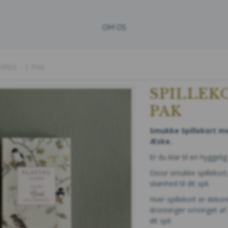
OM OS
IRDS - 2 PAK
SPILLEKO
PAK
Smukke Spillekort me
Æske.
Er du klar til en hyggel
Disse smukke spillekort
skønhed til dit spil.
Hver spillekort er deko
dronninger omringet af d
dit spil.