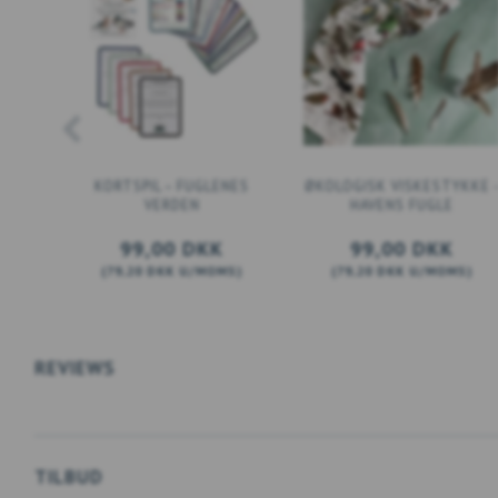
KORTSPIL – FUGLENES
ØKOLOGISK VISKESTYKKE 
VERDEN
HAVENS FUGLE
99,00 DKK
99,00 DKK
(
79,20 DKK
U/MOMS
)
(
79,20 DKK
U/MOMS
)
LÆG I KURV
LÆG I KURV
REVIEWS
TILBUD