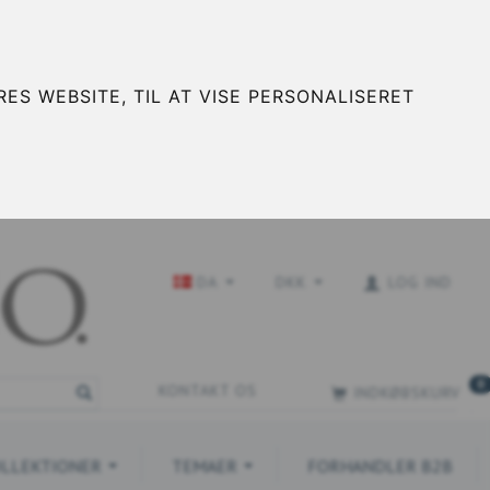
ES WEBSITE, TIL AT VISE PERSONALISERET
DA
DKK
LOG IND
0
KONTAKT OS
INDKØBSKURV
LLEKTIONER
TEMAER
FORHANDLER B2B