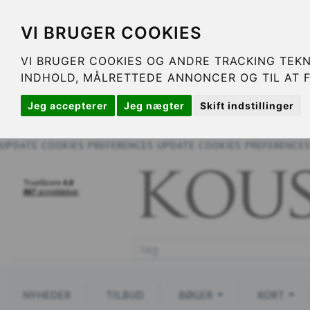
VI BRUGER COOKIES
VI BRUGER COOKIES OG ANDRE TRACKING TEKN
INDHOLD, MÅLRETTEDE ANNONCER OG TIL AT 
Jeg accepterer
Jeg nægter
Skift indstillinger
UPDATE COOKIES PREFERENCES
UPDATE COOKIES PREFERENCE
NYHEDER
TILBUD
BØGER
KORT