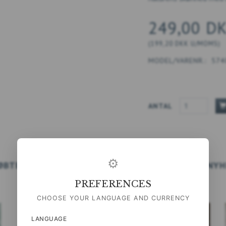
249,00 D
(
199,20 DKK
U/MOMS
)
MODEL/VARENR.:
574
ANTAL
⚙
ØBTE OGSÅ
ANBEFALINGER
TILBEHØR
NYH
PREFERENCES
CHOOSE YOUR LANGUAGE AND CURRENCY
LANGUAGE