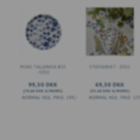
PICNIC TALLERKEN Ø25
STOFSERVIET - EFEU
- EFEU
99,50 DKK
69,50 DKK
(
79,60 DKK
U/MOMS
)
(
55,60 DKK
U/MOMS
)
199,00 DKK
13
LÆG I KURV
LÆG I KURV