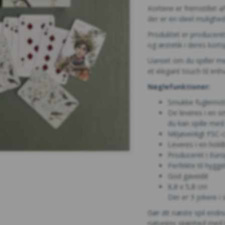
Kortene er fremstillet a
der er en ideel mulighe
Produktet er produceret
og æstetik i deres kortsp
Uanset om du spiller med
et elegant touch til enh
Nøglefunktioner:
Smukke fuglemoti
De leveres i en s
du kan spille med 
Miljøvenligt FSC-c
Leveres i en hold
Produceret i Eur
Perfekte til hygge
God gaveidé
8,8 x 5,8 cm
Der er 3 jokere i s
Gør dit næste spil end
naturens skønhed med t