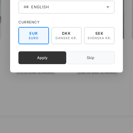
ENGLISH
GB
▼
CURRENCY
EUR
DKK
SEK
EURO
DANSKE KR.
SVENSKA KR.
-
HAVENS FUGLE - PLAKAT A2
PUSLESPIL - GARDEN BIRDS
- 1000 BRIKKER
Apply
Skip
99,00 DKK
249,00 DKK
(
79,20 DKK
U/MOMS
)
(
199,20 DKK
U/MOMS
)
LÆG I KURV
LÆG I KURV