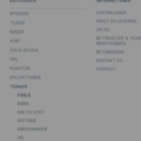
KATEGORIER
INFORMATIONER
FORTROLIGHED
NYHEDER
FRAGT OG LEVERING
TILBUD
OM OS
BØGER
BETINGELSER & VILK
KORT
PRIVATKUNDER
BOLIG DESIGN
RETURNERING
SPIL
KONTAKT OS
PLAKATER
OVERSIGT
KOLLEKTIONER
TEMAER
FUGLE
BØRN
HAV OG KYST
HISTORIE
KØKKENHAVEN
JUL