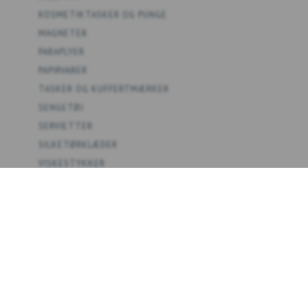
KOSMETIKTASKER OG PUNGE
MAGNETER
PARAPLYER
PAPIRVARER
TASKER OG KUFFERTMÆRKER
SENGETØJ
SERVIETTER
SILKETØRKLÆDER
VISKESTYKKER
SPIL
PLAKATER
KOLLEKTIONER
TEMAER
FORHANDLER B2B
OM OS