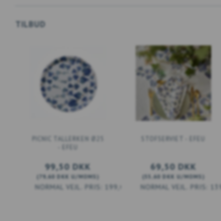
TILBUD
PICNIC TALLERKEN Ø25
STOFSERVIET - EFEU
- EFEU
99,50 DKK
69,50 DKK
(
79,60 DKK
U/MOMS
)
(
55,60 DKK
U/MOMS
)
199,00 DKK
13
LÆG I KURV
LÆG I KURV