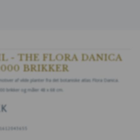
IL - THE FLORA DANICA
1000 BRIKKER
tiver af vilde planter fra det botaniske atlas Flora Danica.
000 brikker og måler 48 x 68 cm.
KK
1612043655