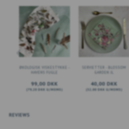
ØKOLOGISK VISKESTYKKE -
SERVIETTER - BLOSSOM
HAVENS FUGLE
GARDEN JL
99,00 DKK
40,00 DKK
(
79,20 DKK
U/MOMS
)
(
32,00 DKK
U/MOMS
)
LÆG I KURV
LÆG I KURV
REVIEWS