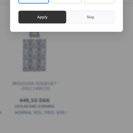
Apply
Skip
ØKOLOGISK SENGESÆT
- EFEU 140X220
449,50 DKK
(
359,60 DKK
U/MOMS
)
9,00 DKK
899,00 DKK