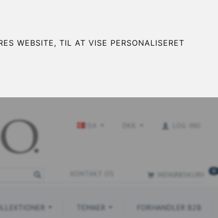
ES WEBSITE, TIL AT VISE PERSONALISERET
DA
DKK
LOG IND
0
KONTAKT OS
INDKØBSKURV
LLEKTIONER
TEMAER
FORHANDLER B2B