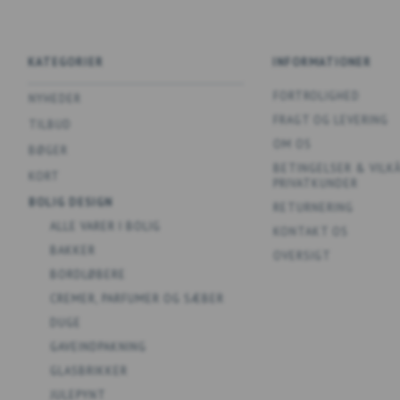
KATEGORIER
INFORMATIONER
FORTROLIGHED
NYHEDER
FRAGT OG LEVERING
TILBUD
OM OS
BØGER
BETINGELSER & VILK
KORT
PRIVATKUNDER
BOLIG DESIGN
RETURNERING
ALLE VARER I BOLIG
KONTAKT OS
BAKKER
OVERSIGT
BORDLØBERE
CREMER, PARFUMER OG SÆBER
DUGE
GAVEINDPAKNING
GLASBRIKKER
JULEPYNT