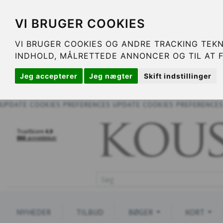
VI BRUGER COOKIES
VI BRUGER COOKIES OG ANDRE TRACKING TEKN
INDHOLD, MÅLRETTEDE ANNONCER OG TIL AT 
Jeg accepterer
Jeg nægter
Skift indstillinger
UPDATE COOKIES PREFERENCES
UPDATE COOKIES PREFERENCE
NYHEDER
TILBUD
BØGER
KORT