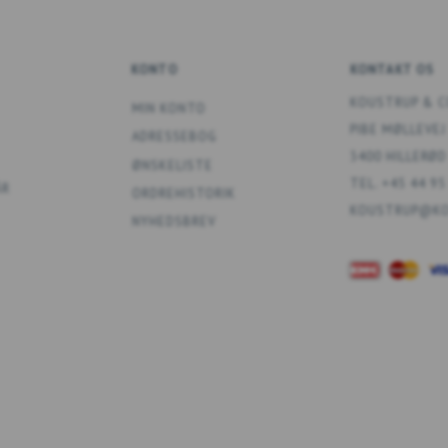
KONTO
KONTAKT OS
KOUSTRUP & C
MIN KONTO
PIBE MØLLEVEJ
ADRESSEBOG
3400 HILLERØD
ØNSKELISTE
TEL. +45 44 95
ÅR
ORDREHISTORIK
KOUSTRUP@KO
NYHEDSBREV