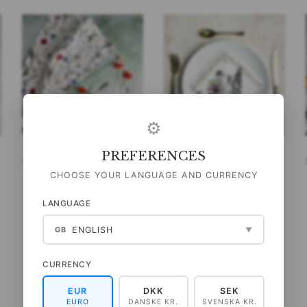
⚙
PREFERENCES
ØKOLOGISK VISKESTYKKE -
SERVIETTER - FLOWER
GRØFTEKANTEN
GARDEN JL
CHOOSE YOUR LANGUAGE AND CURRENCY
99,00 DKK
40,00 DKK
LANGUAGE
(
79,20 DKK
U/MOMS
)
(
32,00 DKK
U/MOMS
)
ENGLISH
GB
▼
LÆG I KURV
LÆG I KURV
CURRENCY
EUR
DKK
SEK
EURO
DANSKE KR.
SVENSKA KR.