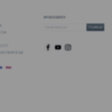
NYHEDSBREV
EMAIL-
O.
TILMELD
ADRESSE
 13A
 1777
USTRUPCO.DK