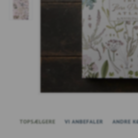
TOPSÆLGERE
VI ANBEFALER
ANDRE K