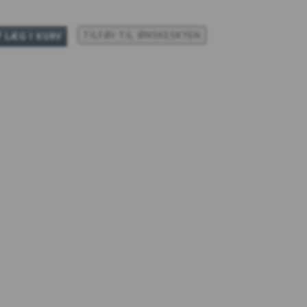
TILFØJ TIL ØNSKESKYEN
LÆG I KURV