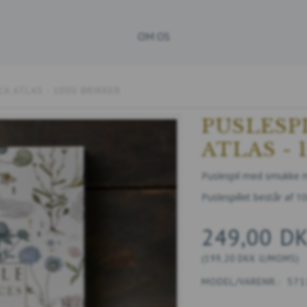
OM OS
CA ATLAS - 1000 BRIKKER
PUSLESP
ATLAS - 
Puslespil med smukke mo
Puslespillet består af 1
249,00 D
(
199,20 DKK
U/MOMS
)
MODEL/VARENR.:
571