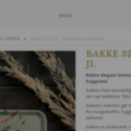
OM OS
M GARDEN
BAKKE 32X15 - BLOSSOM GARDEN JL
BAKKE 3
JL
Bakke
elegant bloms
baggrund.
Bakken med vidunderligt
den nye kollektion "Bl
Bakkens størrelse gør d
fra morgenkaffen, hygge
lækkerier.
Bakken er produceret i 