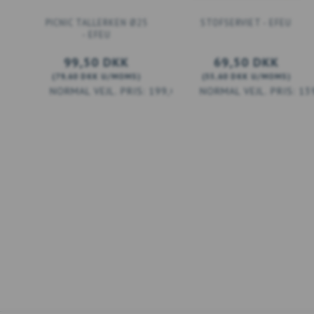
PICNIC TALLERKEN Ø25
STOFSERVIET - EFEU
- EFEU
99,50 DKK
69,50 DKK
(
79,60 DKK
U/MOMS
)
(
55,60 DKK
U/MOMS
)
199,00 DKK
13
LÆG I KURV
LÆG I KURV