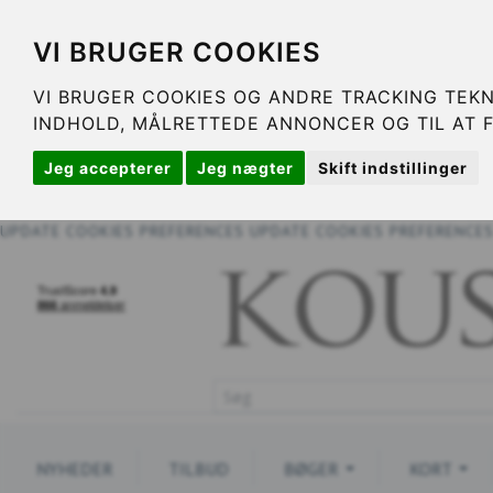
VI BRUGER COOKIES
VI BRUGER COOKIES OG ANDRE TRACKING TEKN
INDHOLD, MÅLRETTEDE ANNONCER OG TIL AT 
Jeg accepterer
Jeg nægter
Skift indstillinger
UPDATE COOKIES PREFERENCES
UPDATE COOKIES PREFERENCE
NYHEDER
TILBUD
BØGER
KORT