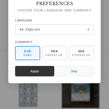
AUGUST
PREFERENCES
999,00 DKK
139,00 DKK
CHOOSE YOUR LANGUAGE AND CURRENCY
(
799,20 DKK
U/MOMS
)
(
111,20 DKK
U/MOMS
)
LANGUAGE
LÆG I KURV
LÆG I KURV
ENGLISH
GB
▼
CURRENCY
EUR
DKK
SEK
EURO
DANSKE KR.
SVENSKA KR.
Apply
Skip