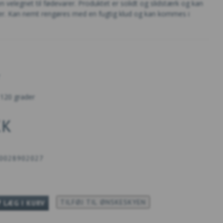
 velegnet til fødevarer. Produktet er solidt og slidstærk og kan
ner. Kan nemt rengøres med en fugtig klud og kan kommes i
 120 grader
KK
0028902027
TILFØJ TIL ØNSKESKYEN
LÆG I KURV