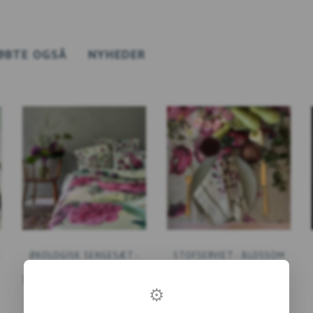
ØBTE OGSÅ
NYHEDER
-
ØKOLOGISK SENGESÆT -
STOFSERVIET - BLOSSOM
BLOSSOM GARDEN JL
GARDEN JL
140X200 CM - UDSOLGT TIL
⚙
FORUDBESTILLING –
KOMMER IGEN SLUT