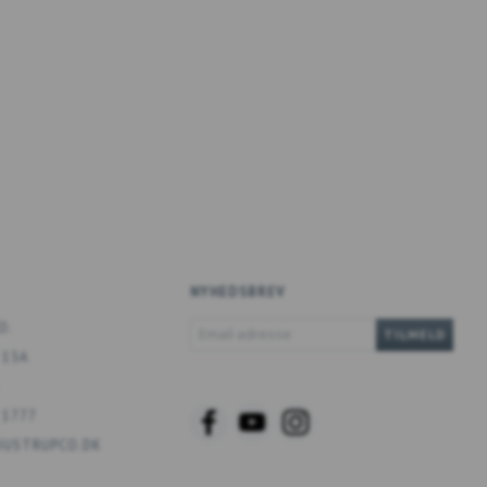
NYHEDSBREV
EMAIL-
O.
TILMELD
ADRESSE
 13A
 1777
USTRUPCO.DK