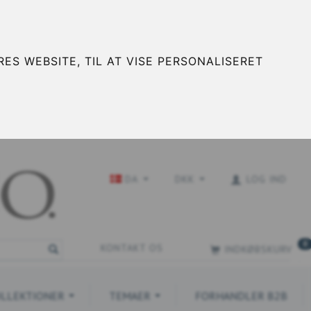
ES WEBSITE, TIL AT VISE PERSONALISERET
DA
DKK
LOG IND
0
KONTAKT OS
INDKØBSKURV
LLEKTIONER
TEMAER
FORHANDLER B2B