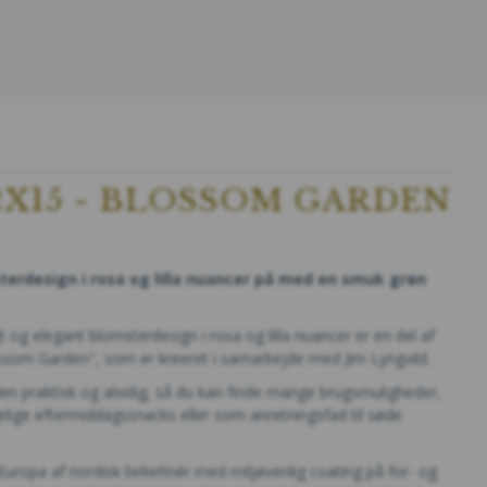
2X15 - BLOSSOM GARDEN
terdesign i rosa og lilla nuancer på med en smuk grøn
 og elegant blomsterdesign i rosa og lilla nuancer
er en del af
ossom Garden", som er kreeret i samarbejde med Jim Lyngvild.
en praktisk og alsidig, så du kan finde mange brugsmuligheder,
lige eftermiddagssnacks eller som anretningsfad til søde
Europa af nordisk birkefinér med miljøvenlig coating på for- og