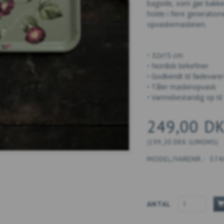
bagside, som gør bakken
holde i flere generatio
opvaskemaskinen.
• 32x15 cm
• Nordisk birkefiner
• Godkendt til fødevarer
• Tåler maskinopvask
• Varmebestandig op til
249,00 D
(
199,20 DKK
U/MOMS
)
MODEL/VARENR.:
574
ANTAL