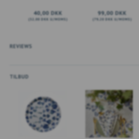
40,00 DKK
99,00 DKK
(
32,00 DKK
U/MOMS
)
(
79,20 DKK
U/MOMS
)
LÆG I KURV
LÆG I KURV
REVIEWS
TILBUD