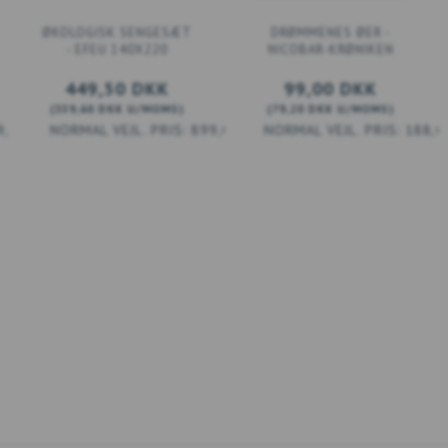
ØKOLOGISK SENGESÆT
DRØMMENES ØER -
- EFEU 140X220
NICOBAR-KRØNIKEN
449,50 DKK
99,00 DKK
(
359,60 DKK
U/MOMS
)
(
79,20 DKK
U/MOMS
)
9,00 DKK
899,00 DKK
188,0
LÆG I KURV