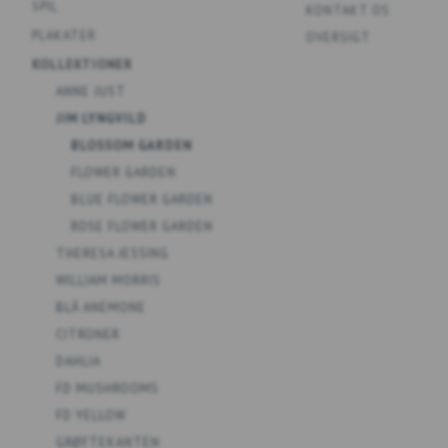
SPIL
KONTAKT OS
PLAKATER
OVERSIGT
KOLLEKTIONER
ANNE JUST
JIM LYNGVILD
BLOSSOM GARDEN
FLOWER GARDEN
BLUE FLOWER GARDEN
ROSE FLOWER GARDEN
THERESA JESSING
WILLIAM MORRIS
BLÅ ANEMONE
CITRONER
DAHLIA
FD MUSHROOMS
FD YELLOW
GRØFTEKANTEN