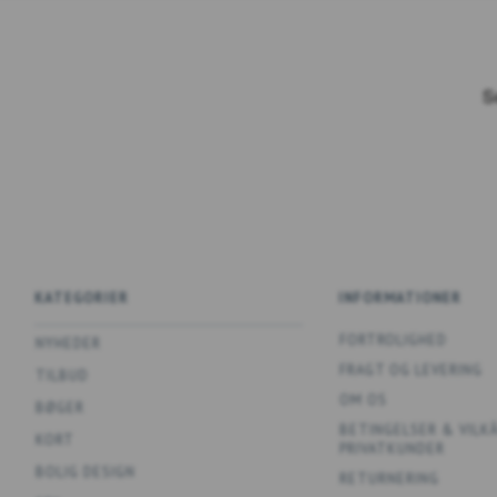
KATEGORIER
INFORMATIONER
FORTROLIGHED
NYHEDER
FRAGT OG LEVERING
TILBUD
OM OS
BØGER
BETINGELSER & VILK
KORT
PRIVATKUNDER
BOLIG DESIGN
RETURNERING