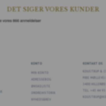
DET SIGER VORES KUNDER
KONTO
KONTAKT OS
KOUSTRUP & C
MIN KONTO
PIBE MØLLEVEJ
ADRESSEBOG
3400 HILLERØD
ØNSKELISTE
TEL. +45 44 95
ÅR
ORDREHISTORIK
KOUSTRUP@KO
NYHEDSBREV