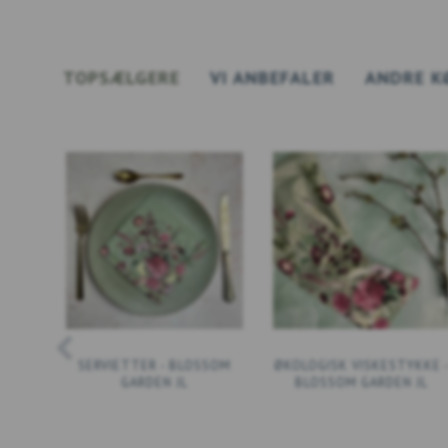
TOPSÆLGERE
VI ANBEFALER
ANDRE K
SERVIETTER - BLOSSOM
ØKOLOGISK VISKESTYKKE 
GARDEN JL
BLOSSOM GARDEN JL