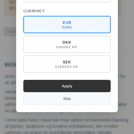
DET VALGTE PRODUKT KAN DESVÆRRE IKKE
BESTILLES.
CURRENCY
EUR
EURO
TILFØJ TIL ØNSKESKYEN
DKK
DANSKE KR.
SEK
BESKRIVELSE
SVENSKA KR.
Anne Just var kunstner bosat i Hune, Danmark, og er kendt for
sit arbejde inden for billedkunst og havekunst.
Apply
Hendes kunstneriske praksis omfatter forskellige medier,
herunder maleri, skulptur og installationer. Hendes værker
Skip
udforsker ofte forholdet mellem natur og kultur, og hun skaber
en symbiose mellem kunst og natur i sin unikke have.
I Anne Justs have i Hune kan man opleve en harmonisk blanding
af planter, skulpturer og kreative installationer, der smelter
sammen og skaber en enestående atmosfære. Hendes