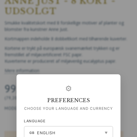
ANNE JUST - 8 KORT -
UDSOLGT
Smukke kvalitetskort med 8 forskellige motiver af planter og
blomster fra kunstner Anne Just.
Kortmappen indeholde 8 dobbeltkort med tilhørende kuverter.
Kortene er trykt på europæisk svanemærket trykkeri og er
fremstillet af miljøcertificeret FSC papir.
Kuverterne er produceret af miljøvenlig eucalyptus papir.
Mere information
99,00 DKK
⚙
(
79,20 DKK
U/MOMS
)
PREFERENCES
MODEL/VARENR.:
5740028900052
CHOOSE YOUR LANGUAGE AND CURRENCY
LANGUAGE
ENGLISH
GB
▼