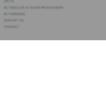
OM OS
BETINGELSER & VILKÅR PRIVATKUNDER
RETURNERING
KONTAKT OS
OVERSIGT
KONTO
MIN KONTO
ADRESSEBOG
ØNSKELISTE
ORDREHISTORIK
NYHEDSBREV
NYHEDSBREV